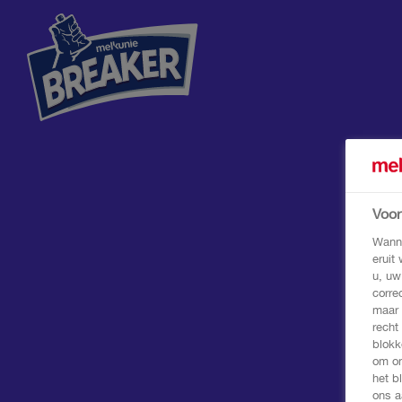
Voo
Wanne
eruit
u, uw
corre
maar 
recht
blokk
om on
het b
ons a