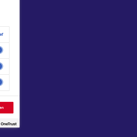
ef
en