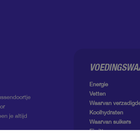
VOEDINGSWAA
Energie
Vetten
ussendoortje
Waarvan verzadigde
or
Koolhydraten
n je altijd
Waarvan suikers
Eiwitten