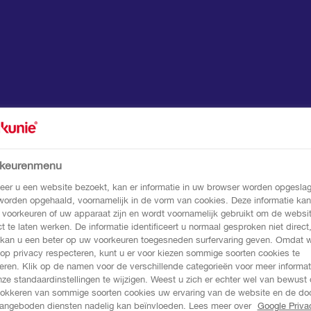
rkeurenmenu
er u een website bezoekt, kan er informatie in uw browser worden opgeslag
 worden opgehaald, voornamelijk in de vorm van cookies. Deze informatie kan
 voorkeuren of uw apparaat zijn en wordt voornamelijk gebruikt om de websi
ct te laten werken. De informatie identificeert u normaal gesproken niet direct
kan u een beter op uw voorkeuren toegesneden surfervaring geven. Omdat 
 op privacy respecteren, kunt u er voor kiezen sommige soorten cookies te
eren. Klik op de namen voor de verschillende categorieën voor meer informat
ze standaardinstellingen te wijzigen. Weest u zich er echter wel van bewust 
lokkeren van sommige soorten cookies uw ervaring van de website en de do
angeboden diensten nadelig kan beïnvloeden. Lees meer over
Google Priva