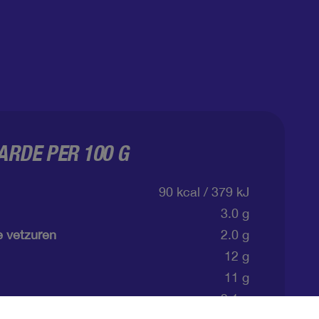
RDE PER 100 G
90 kcal / 379 kJ
3.0 g
 vetzuren
2.0 g
12 g
11 g
3.1 g