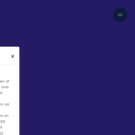
en of
 over
te
,
we uw
ie en
dat
or
cy