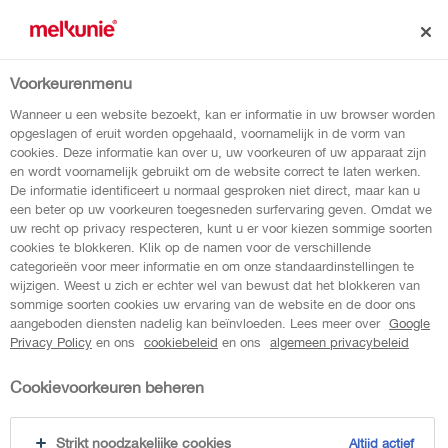
Voorkeurenmenu
terug naar overzicht
Wanneer u een website bezoekt, kan er informatie in uw browser worden
opgeslagen of eruit worden opgehaald, voornamelijk in de vorm van
cookies. Deze informatie kan over u, uw voorkeuren of uw apparaat zijn
karamel zeezout
en wordt voornamelijk gebruikt om de website correct te laten werken.
De informatie identificeert u normaal gesproken niet direct, maar kan u
pudding
een beter op uw voorkeuren toegesneden surfervaring geven. Omdat we
uw recht op privacy respecteren, kunt u er voor kiezen sommige soorten
cookies te blokkeren. Klik op de namen voor de verschillende
categorieën voor meer informatie en om onze standaardinstellingen te
Deze heerlijk romige Melkunie PROTEIN
wijzigen. Weest u zich er echter wel van bewust dat het blokkeren van
sommige soorten cookies uw ervaring van de website en de door ons
karamel zeezout pudding
bevat 20 gram
aangeboden diensten nadelig kan beïnvloeden. Lees meer over
Google
eiwit
, is laag in vet en lactosevrij.
Privacy Policy
en ons
cookiebeleid
en ons
algemeen privacybeleid
Cookievoorkeuren beheren
Strikt noodzakelijke cookies
Altijd actief