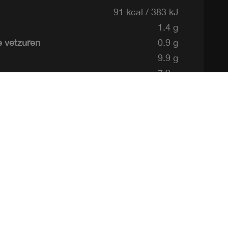
91 kcal / 383 kJ
1.4 g
 vetzuren
0.9 g
9.9 g
7.9 g
10 g
0.21 g
317 mg