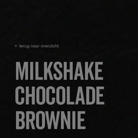
terug naar overzicht
milkshake
chocolade
brownie