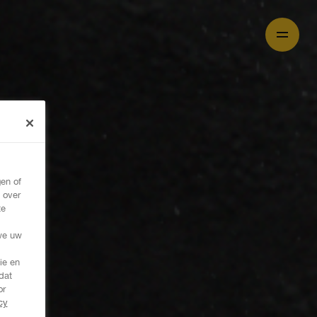
en of
 over
te
,
we uw
ie en
dat
or
cy