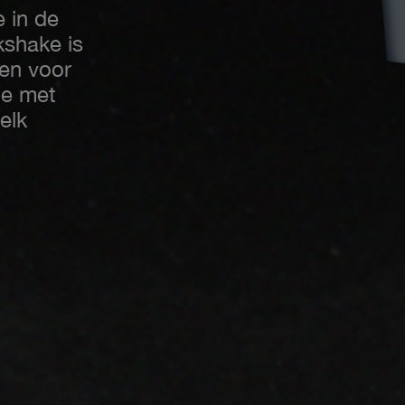
 in de
shake is
en voor
je met
elk