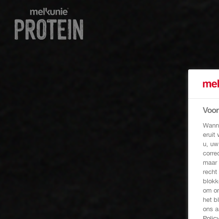
Voo
Wanne
eruit
u, uw
corre
maar 
recht
blokk
om on
het b
ons a
Polic