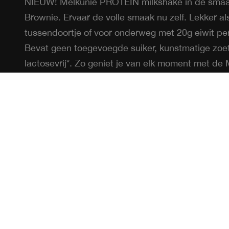
NIEUW! Melkunie PROTEIN milkshake in de sma
Brownie. Ervaar de volle smaak nu zelf. Lekker al
tussendoortje of voor onderweg met 20g eiwit per
Bevat geen toegevoegde suiker, kunstmatige zoet
lactosevrij*. Zo geniet je van elk moment met de
PROTEIN milkshake Chocolade Brownie smaak.
Ingrediënten:
melk
, (1,2% vet),
magere
melk
poed
melk
eiwitten, smaakversterker: erytritol, mager 
stabilisatoren: gellangom en carrageen, zuurtereg
kaliumcarbonaten en natriumcitraten, natuurlijk 
zoetstof: stevioglycosiden uit Stevia, lactase
*lactosegehalte < 0,01g/100 g