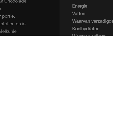
ak Chocolade
Energie
s
Vetten
 portie.
Waarvan verzadigde
stoffen en is
Koolhydraten
 Melkunie
Waarvan suikers
Eiwitten
Zout
er,
Calcium
cacaopoeder,
elaars:
aroma,