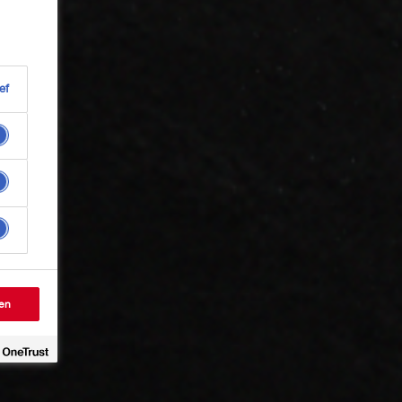
ef
en