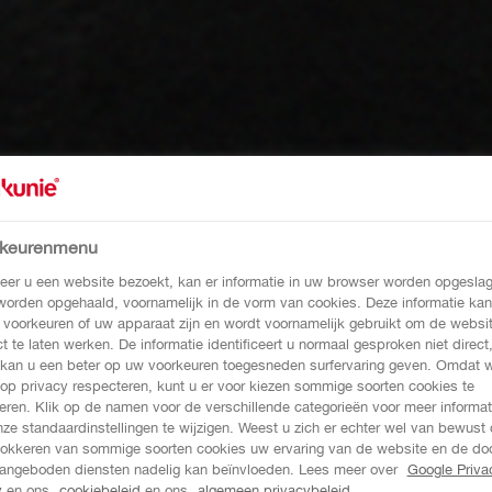
rkeurenmenu
er u een website bezoekt, kan er informatie in uw browser worden opgeslag
 worden opgehaald, voornamelijk in de vorm van cookies. Deze informatie kan
 voorkeuren of uw apparaat zijn en wordt voornamelijk gebruikt om de websi
ct te laten werken. De informatie identificeert u normaal gesproken niet direct
kan u een beter op uw voorkeuren toegesneden surfervaring geven. Omdat 
 op privacy respecteren, kunt u er voor kiezen sommige soorten cookies te
eren. Klik op de namen voor de verschillende categorieën voor meer informat
ze standaardinstellingen te wijzigen. Weest u zich er echter wel van bewust 
lokkeren van sommige soorten cookies uw ervaring van de website en de do
angeboden diensten nadelig kan beïnvloeden. Lees meer over
Google Priva
y
en ons
cookiebeleid
en ons
algemeen privacybeleid