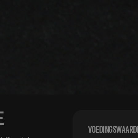
e
Voedingswaarde