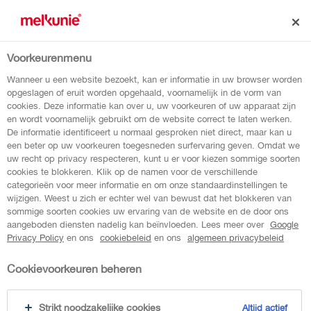
Voorkeurenmenu
jarige job vla
Wanneer u een website bezoekt, kan er informatie in uw browser worden
opgeslagen of eruit worden opgehaald, voornamelijk in de vorm van
cookies. Deze informatie kan over u, uw voorkeuren of uw apparaat zijn
en wordt voornamelijk gebruikt om de website correct te laten werken.
Met steun aan Stichting Jarige Job smaakt
De informatie identificeert u normaal gesproken niet direct, maar kan u
Melkunie Bolletjes Vanillevla nóg lekkerder!
een beter op uw voorkeuren toegesneden surfervaring geven. Omdat we
uw recht op privacy respecteren, kunt u er voor kiezen sommige soorten
cookies te blokkeren. Klik op de namen voor de verschillende
categorieën voor meer informatie en om onze standaardinstellingen te
wijzigen. Weest u zich er echter wel van bewust dat het blokkeren van
sommige soorten cookies uw ervaring van de website en de door ons
aangeboden diensten nadelig kan beïnvloeden. Lees meer over
Google
Privacy Policy
en ons
cookiebeleid
en ons
algemeen privacybeleid
Cookievoorkeuren beheren
Strikt noodzakelijke cookies
Altijd actief