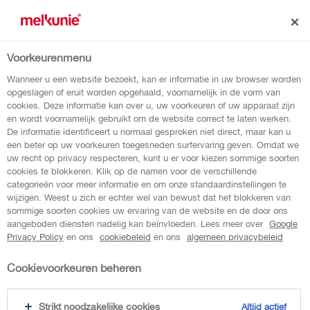
Voorkeurenmenu
terug naar overzicht
Wanneer u een website bezoekt, kan er informatie in uw browser worden
opgeslagen of eruit worden opgehaald, voornamelijk in de vorm van
cookies. Deze informatie kan over u, uw voorkeuren of uw apparaat zijn
vanille vla
en wordt voornamelijk gebruikt om de website correct te laten werken.
De informatie identificeert u normaal gesproken niet direct, maar kan u
een beter op uw voorkeuren toegesneden surfervaring geven. Omdat we
uw recht op privacy respecteren, kunt u er voor kiezen sommige soorten
Er is geen lekkerdere vanille smaak vla dan
cookies te blokkeren. Klik op de namen voor de verschillende
die van Melkunie!
categorieën voor meer informatie en om onze standaardinstellingen te
wijzigen. Weest u zich er echter wel van bewust dat het blokkeren van
sommige soorten cookies uw ervaring van de website en de door ons
aangeboden diensten nadelig kan beïnvloeden. Lees meer over
Google
Privacy Policy
en ons
cookiebeleid
en ons
algemeen privacybeleid
Cookievoorkeuren beheren
Strikt noodzakelijke cookies
Altijd actief