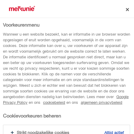
Voorkeurenmenu
geniet van een heerlijke
Wanneer u een website bezoekt, kan er informatie in uw browser worden
opgeslagen of eruit worden opgehaald, voornamelijk in de vorm van
time-out!
cookies. Deze informatie kan over u, uw voorkeuren of uw apparaat zijn
en wordt voornamelijk gebruikt om de website correct te laten werken.
De informatie identificeert u normaal gesproken niet direct, maar kan u
een beter op uw voorkeuren toegesneden surfervaring geven. Omdat we
Romig van smaak, hoog in eiwitten en zonder
uw recht op privacy respecteren, kunt u er voor kiezen sommige soorten
cookies te blokkeren. Klik op de namen voor de verschillende
toegevoegde suikers. Nu verkrijgbaar: de
categorieën voor meer informatie en om onze standaardinstellingen te
Melkunie PROTEIN Milshakes in de smaken
wijzigen. Weest u zich er echter wel van bewust dat het blokkeren van
sommige soorten cookies uw ervaring van de website en de door ons
chocolate brownie of vanilla fudge. Ideaal
aangeboden diensten nadelig kan beïnvloeden. Lees meer over
Google
voor als tussendoortje; thuis of onderweg.
Privacy Policy
en ons
cookiebeleid
en ons
algemeen privacybeleid
Cookievoorkeuren beheren
ontdek meer
Strikt noodzakelijke cookies
Altijd actief